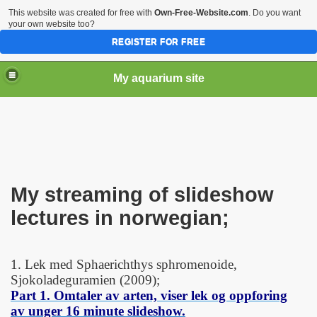
This website was created for free with
Own-Free-Website.com
. Do you want
your own website too?
REGISTER FOR FREE
My aquarium site
My streaming of slideshow
lectures in norwegian;
1. Lek med Sphaerichthys sphromenoide,
Sjokoladeguramien (2009);
Part 1. Omtaler av arten, viser lek og oppforing
av unger
16 minute slideshow.