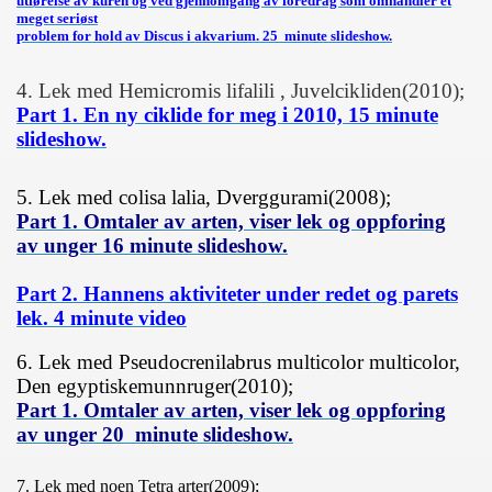
utførelse av kuren og ved gjennomgang av foredrag som omhandler et
meget seriøst
problem for hold av Discus i akvarium. 25 minute slideshow.
4. Lek med Hemicromis lifalili , Juvelcikliden(2010);
Part 1. En ny ciklide for meg i 2010, 15 minute
slideshow.
5. Lek med colisa lalia, Dverggurami(2008);
Part 1. Omtaler av arten, viser lek og oppforing
av unger
16 minute slideshow.
Part 2. Hannens aktiviteter under redet og parets
lek. 4 minute video
6. Lek med Pseudocrenilabrus multicolor multicolor,
Den egyptiskemunnruger(2010);
Part 1. Omtaler av arten, viser lek og oppforing
av unger 20
minute slideshow.
7. Lek med noen Tetra arter(2009);