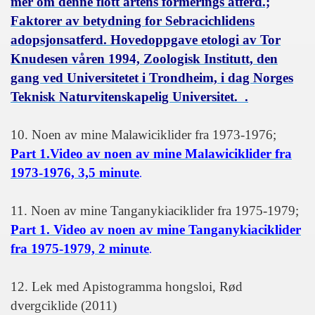
mer om denne flott artens formerings atferd.;
Faktorer av betydning for Sebracichlidens
adopsjonsatferd. Hovedoppgave etologi av Tor
Knudesen våren 1994, Zoologisk Institutt, den
gang ved Universitetet i Trondheim, i dag Norges
Teknisk Naturvitenskapelig Universitet. .
10. Noen av mine Malawiciklider fra 1973-1976;
Part 1.Video av noen av mine Malawiciklider fra
1973-1976, 3,5 minute
.
11. Noen av mine Tanganykiaciklider fra 1975-1979;
Part 1. Video av noen av mine Tanganykiaciklider
fra 1975-1979, 2 minute
.
12. Lek med Apistogramma hongsloi, Rød
dvergciklide (2011)